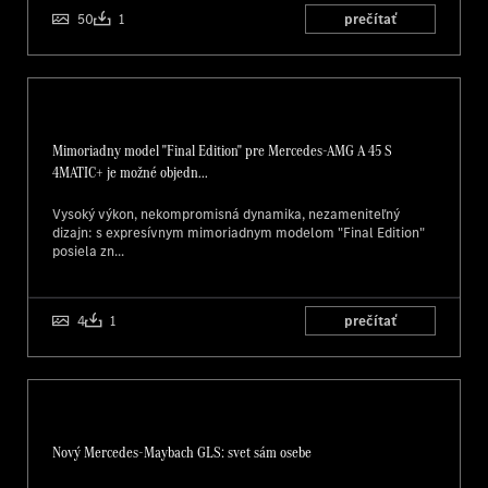
50
1
prečítať
Mimoriadny model "Final Edition" pre Mercedes-AMG A 45 S
4MATIC+ je možné objedn...
Vysoký výkon, nekompromisná dynamika, nezameniteľný
dizajn: s expresívnym mimoriadnym modelom "Final Edition"
posiela zn...
4
1
prečítať
Nový Mercedes-Maybach GLS: svet sám osebe