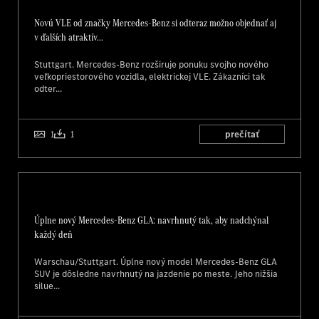
Novú VLE od značky Mercedes-Benz si odteraz možno objednať aj
v ďalších atraktív...
Stuttgart. Mercedes-Benz rozširuje ponuku svojho nového
veľkopriestorového vozidla, elektrickej VLE. Zákazníci tak
odter...
1
1
prečítať
Úplne nový Mercedes-Benz GLA: navrhnutý tak, aby nadchýnal
každý deň
Warschau/Stuttgart. Úplne nový model Mercedes-Benz GLA
SUV je dôsledne navrhnutý na jazdenie po meste. Jeho nižšia
silue...