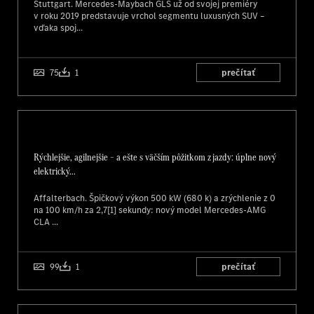
Stuttgart. Mercedes‑Maybach GLS už od svojej premiéry
v roku 2019 predstavuje vrchol segmentu luxusných SUV –
vďaka spoj...
75
1
prečítať
Rýchlejšie, agilnejšie – a ešte s väčším pôžitkom z jazdy: úplne nový
elektrický...
Affalterbach. Špičkový výkon 500 kW (680 k) a zrýchlenie z 0
na 100 km/h za 2,7[1] sekundy: nový model Mercedes-AMG
CLA ...
99
1
prečítať