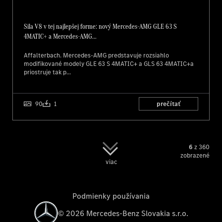
Sila V8 v tej najlepšej forme: nový Mercedes‑AMG GLE 63 S
4MATIC+ a Mercedes‑AMG...
Affalterbach. Mercedes-AMG predstavuje rozsiahlo
modifikované modely GLE 63 S 4MATIC+ a GLS 63 4MATIC+a
priostruje tak p...
90
1
prečítať
6
z
360
zobrazené
viac
Podmienky používania
©
2026
Mercedes-Benz Slovakia s.r.o.