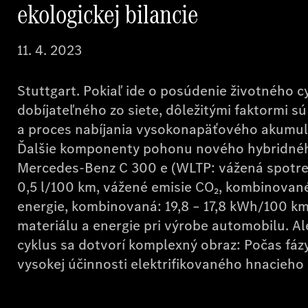
ekologickej bilancie
11. 4. 2023
Stuttgart. Pokiaľ ide o posúdenie životného c
dobíjateľného zo siete, dôležitými faktormi s
a proces nabíjania vysokonapäťového akumulá
Ďalšie komponenty pohonu nového hybridného
Mercedes-Benz C 300 e (WLTP: vážená spotreb
0,5 l/100 km, vážené emisie CO₂, kombinované
energie, kombinovaná: 19,8 – 17,8 kWh/100 km
materiálu a energie pri výrobe automobilu. Ale
cyklus sa dotvorí komplexný obraz: Počas fázy
vysokej účinnosti elektrifikovaného hnacieho 