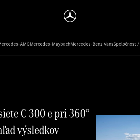
Mercedes-AMG
Mercedes-Maybach
Mercedes-Benz Vans
Spoločnost /
iete C 300 e pri 360°
hľad výsledkov