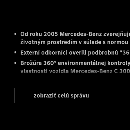
Od roku 2005 Mercedes-Benz zverejňuje
životným prostredím v súlade s normou
Externí odborníci overili podbrobnú "3
Brožúra 360° environmentálnej kontrol
vlastnosti vozidla Mercedes-Benz C 300
Stuttgart. Pokiaľ ide o posúdenie životnéh
zo siete, dôležitými faktormi sú spotreba z
zobraziť celú správu
vysokonapäťového akumulátora počas prev
pohonu nového hybridného sedanu dobíjat
(WLTP: vážená spotreba paliva, kombinovaná
kombinované 16 – 12 g/km, vážená spotreba