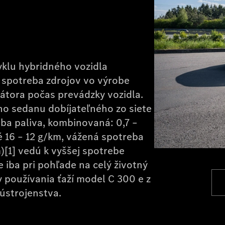
yklu hybridného vozidla
ú spotreba zdrojov vo výrobe
tora počas prevádzky vozidla.
 sedanu dobíjateľného zo siete
a paliva, kombinovaná: 0,7 –
 16 – 12 g/km, vážená spotreba
)[1] vedú k vyššej spotrebe
 iba pri pohľade na celý životný
 používania ťaží model C 300 e z
ústrojenstva.