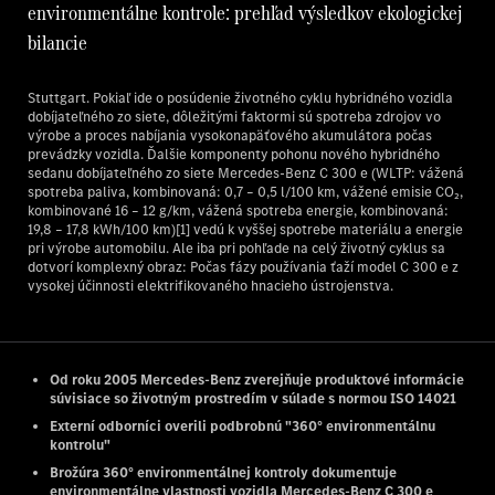
environmentálne kontrole: prehľad výsledkov ekologickej
bilancie
Stuttgart. Pokiaľ ide o posúdenie životného cyklu hybridného vozidla
dobíjateľného zo siete, dôležitými faktormi sú spotreba zdrojov vo
výrobe a proces nabíjania vysokonapäťového akumulátora počas
prevádzky vozidla. Ďalšie komponenty pohonu nového hybridného
sedanu dobíjateľného zo siete Mercedes-Benz C 300 e (WLTP: vážená
spotreba paliva, kombinovaná: 0,7 – 0,5 l/100 km, vážené emisie CO₂,
kombinované 16 – 12 g/km, vážená spotreba energie, kombinovaná:
19,8 – 17,8 kWh/100 km)[1] vedú k vyššej spotrebe materiálu a energie
pri výrobe automobilu. Ale iba pri pohľade na celý životný cyklus sa
dotvorí komplexný obraz: Počas fázy používania ťaží model C 300 e z
vysokej účinnosti elektrifikovaného hnacieho ústrojenstva.
Od roku 2005 Mercedes-Benz zverejňuje produktové informácie
súvisiace so životným prostredím v súlade s normou ISO 14021
Externí odborníci overili podbrobnú "360° environmentálnu
kontrolu"
Brožúra 360° environmentálnej kontroly dokumentuje
environmentálne vlastnosti vozidla Mercedes-Benz C 300 e