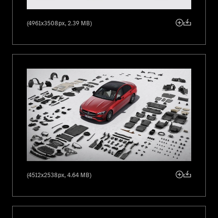
je možné stiahnuť ako súbor pdf
tu
.
(4961x3508px, 2.39 MB)
[1]
Uvedené hodnoty sú stanovené hodnoty WLTP-CO
v zmysle čl. 2
2
č. 3 Vykonávacie nariadenie (EÚ) 2017/1153. Hodnoty spotreby paliva
boli vypočítané na základe týchto hodnôt. Spotreba elektrickej energie
sa určila na základe nariadenia 2017/1151/EÚ.
[2]
Na vyvažovanie bol použitý softvér a databáza GaBi z roku 2022
(verzia SP2022.01) od spoločnosti Sphera Solutions GmbH.
[3]
Uvedené hodnoty sú stanovené hodnoty WLTP-CO
v zmysle čl. 2
2
č. 3 Vykonávacie nariadenie (EÚ) 2017/1153. Hodnoty spotreby paliva
boli vypočítané na základe týchto hodnôt. Spotreba elektrickej energie
(a dojazd) bola stanovená na základe nariadenia 2017/1151/EÚ.
[4]
Na využívanie služby Mercedes me connect "Mercedes me
Charge" je potrebná samostatná zmluva o nabíjaní s vybraným
(4512x2538px, 4.64 MB)
poskytovateľom tretej strany, prostredníctvom ktorej prebieha platba
a fakturácia nabíjania. Na používanie služieb Mercedes me connect je
potrebné osobné ID Mercedes me ID a súhlas s podmienkami
používania služieb Mercedes me connect.