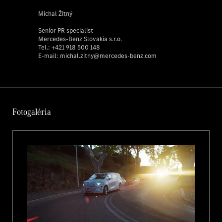
Michal Žitný
Senior PR specialist
Testovacie jazdy na zabezpečenie stupňa vyspelosti
Mercedes-Benz Slovakia s.r.o.
Tel.:
+421 918 500 148
Testovacie jazdy, ako napríklad dlhá trasa zo Stuttgartu do Ríma, sú
E-mail:
michal.zitny@mercedes-benz.com
súčasťou rozsiahleho programu na testovanie výkonnosti
kompletného vozidla, ktorý zahŕňa mnohé klimatické zóny a profily
trás. Okrem digitálneho zabezpečenia stupňa vyspelosti a testovania
v najmodernejších testovacích zariadeniach vo vývojovom areáli
divízie Mercedes‑Benz Vans v Stuttgarte-Untertürkheime sa vyvíjané
vozidlá podrobujú dôkladným skúškam v podmienkach reálnej cestnej
Fotogaléria
prevádzky. S cieľom získať podrobný prehľad o využiteľnosti v praxi
a urýchliť proces vývoja smerom k sériovej výrobe, uskutočňujú
vývojári a inžinieri spoločnosti Mercedes‑Benz množstvo vývojárskych
jázd. Napríklad prvé nosiče technológie vozidla VLE prešli pred niečo
vyše rokom zo Stuttgartu na Severný mys v Nórsku a v zime 2025 sa
vo Švédsku uskutočnili rozsiahle testovania v chladných podmienkach.
Teraz prešlo vozidlo VLE cez Alpy na juh do hlavného mesta Talianska.
Začiatok novej éry
Od roku 2026 bude spoločnosť Mercedes-Benz uvádzať na trh vozidlá