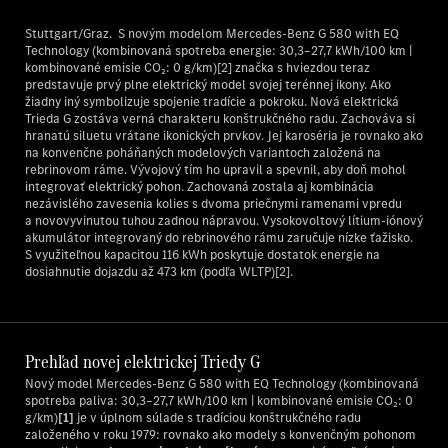
Stuttgart/Graz. S novým modelom Mercedes-Benz G 580 with EQ
Technology (kombinovaná spotreba energie: 30,3–27,7 kWh/100 km |
kombinované emisie CO₂: 0 g/km)[2] značka s hviezdou teraz
predstavuje prvý plne elektrický model svojej terénnej ikony. Ako
žiadny iný symbolizuje spojenie tradície a pokroku. Nová elektrická
Trieda G zostáva verná charakteru konštrukčného radu. Zachováva si
hranatú siluetu vrátane ikonických prvkov. Jej karoséria je rovnako ako
na konvenčne poháňaných modelových variantoch založená na
rebrinovom ráme. Vývojový tím ho upravil a spevnil, aby doň mohol
integrovať elektrický pohon. Zachovaná zostala aj kombinácia
nezávislého zavesenia kolies s dvoma priečnymi ramenami vpredu
a novovyvinutou tuhou zadnou nápravou. Vysokovoltový lítium-iónový
akumulátor integrovaný do rebrinového rámu zaručuje nízke ťažisko.
S využiteľnou kapacitou 116 kWh poskytuje dostatok energie na
dosiahnutie dojazdu až 473 km (podľa WLTP)[2].
Prehľad novej elektrickej Triedy G
Nový model Mercedes-Benz G 580 with EQ Technology (kombinovaná
spotreba paliva: 30,3–27,7 kWh/100 km | kombinované emisie CO₂: 0
g/km)
[1]
je v úplnom súlade s tradíciou konštrukčného radu
založeného v roku 1979: rovnako ako modely s konvenčným pohonom