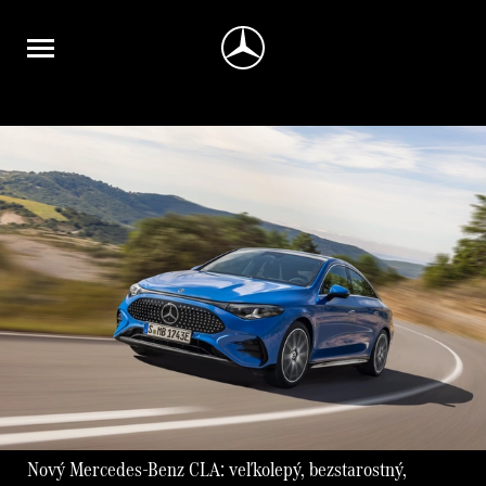
Nový Mercedes-Benz CLA: veľkolepý, bezstarostný,