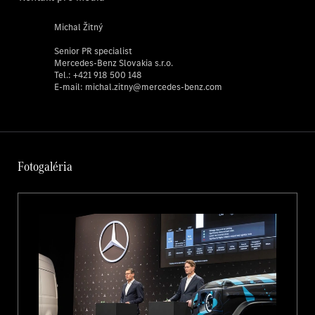
„V roku 2023 sme dôsledne pokračovali v transformácii: na cesty sa
Michal Žitný
nám podarilo dostať elektrické a digitálne inovácie, rozšírili sme
výrobu elektrických vozidiel a dosiahli solídne finančné výsledky.
Senior PR specialist
Dosiahli sme to vďaka nášmu tímu, ktorý v náročných časoch opäť
Mercedes-Benz Slovakia s.r.o.
s veľkým nasadením realizoval vytýčenú stratégiu. Medzi
Tel.:
+421 918 500 148
najvýznamnejšie udalosti patrilo uvedenie nových produktov,
E-mail:
michal.zitny@mercedes-benz.com
napríklad modelu eSprinter a novej Triedy E. S cieľom udržať značku
Mercedes-Benz na čele odvetvia zároveň cielene pracujeme na
produktoch a platformách novej generácie, ako sú VAN.EA a MB.OS.“
Ola Källenius, predseda predstavenstva spoločnosti Mercedes-Benz
Group AG
Fotogaléria
4. štvrťrok 20
Mercedes-Benz Group
40 261
Obrat*
4 326
Zisk pred zdanením a odpismi (EBIT)*