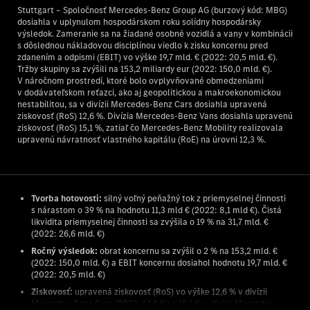
Stuttgart – Spoločnosť Mercedes-Benz Group AG (burzový kód: MBG)
dosiahla v uplynulom hospodárskom roku solídny hospodársky
výsledok. Zameranie sa na žiadané osobné vozidlá a vany v kombinácii
s dôslednou nákladovou disciplínou viedlo k zisku koncernu pred
zdanením a odpismi (EBIT) vo výške 19,7 mld. € (2022: 20,5 mld. €).
Tržby skupiny sa zvýšili na 153,2 miliardy eur (2022: 150,0 mld. €).
V náročnom prostredí, ktoré bolo ovplyvňované obmedzeniami
v dodávateľskom reťazci, ako aj geopolitickou a makroekonomickou
nestabilitou, sa v divízii Mercedes-Benz Cars dosiahla upravená
ziskovosť (RoS) 12,6 %. Divízia Mercedes-Benz Vans dosiahla upravenú
ziskovosť (RoS) 15,1 %, zatiaľ čo Mercedes-Benz Mobility realizovala
upravenú návratnosť vlastného kapitálu (RoE) na úrovni 12,3 %.
Tvorba hotovosti:
silný voľný peňažný tok z priemyselnej činnosti
s nárastom o 39 % na hodnotu 11,3 mld € (2022: 8,1 mld €). Čistá
likvidita priemyselnej činnosti sa zvýšila o 19 % na 31,7 mld. €
(2022: 26,6 mld. €)
Ročný výsledok:
obrat koncernu sa zvýšil o 2 % na 153,2 mld. €
(2022: 150,0 mld. €) a EBIT koncernu dosiahol hodnotu 19,7 mld. €
(2022: 20,5 mld. €)
Ziskovosť:
upravená ziskovosť (RoS) vo výške 12,6 % v divízii
Mercedes-Benz Cars (2022: 14,6 %) a 15,1 % v divízii Mercedes-