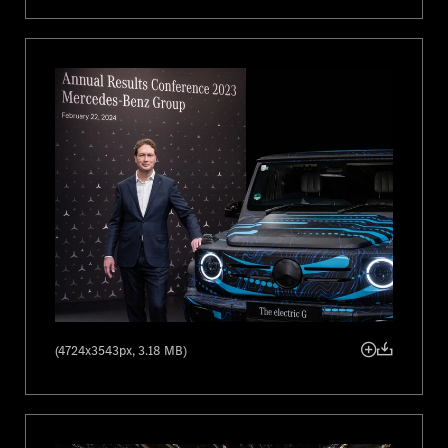
Transformácia
Výrobca vozidiel Mercedes-Benz získal certifikáciu na
vysokoautomatizované jazdenie (systémy SAE úrovne 3) na diaľniciach
v Nevade a Kalifornii, ako aj povolenie testovať svoje systémy SAE
úrovne 3 na diaľniciach v Pekingu. Ďalšie inovácie budú nasledovať
okrem iného aj v súvislosti so zavedením operačného systému MB.OS.
Ten bude dostupný spolu s novou modulárnou architektúrou
Mercedes-Benz (MMA) a stanoví nové štandardy ohľadom účinnosti.
Mercedes-Benz okrem toho otvoril prvé prevádzky vlastnej siete
rýchlonabíjacích staníc v Číne, USA a Nemecku. Spoločnosť ďalej
rozšírila aj svoj model priameho odbytu. Ten bol doteraz zavedený na
jedenástich trhoch, nedávno aj v Thajsku. Model priameho odbytu
medzičasom pokrýva viac ako 50 % odbytu v Európe a viac ako 30 %
v zámorských regiónoch.
(4724x3543px, 3.18 MB)
Výsledky divízie
Upravený zisk
divízie Mercedes-Benz Cars
pred úrokmi a zdanením
dosiahol 14,3 mld. € (2022: 16,2 mld. €). Upravená ziskovosť (RoS)
dosiahla solídnu úroveň 12,6 % (2022: 14,6 %). Lepšie presadzovanie
cien, nižšie ceny surovín a optimalizované výrobné náklady nedokázali