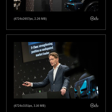
4 456
Upravený zisk pred zdanením a odpismi (EBIT)*
3 160
Výsledok koncernu*
(4724x2657px, 2.26 MB)
3 442
Voľný peňažný tok (priemyselná činnosť)*
2,99
Výsledok na akciu (EPS) v €
* v mil. €
Investície, voľný peňažný tok a čistá likvidita
Voľný peňažný tok z priemyselnej činnosti dosiahol v hospodárskom
roku 2023 výšku 11,3 mld. € (2022: 8,1 mld. €), čo je spôsobené najmä
vysokou ziskovosťou, vysokým konverzným kurzom hotovosti a nižším
prevádzkovým kapitálom. Čistá likvidita priemyselnej činnosti sa
zvýšila na 31,7 mld. € (2022: 26,6 mld. €). Investície koncernu do
hmotných aktív dosiahli za celý rok 3,7 mld. € (2022: 3,5 mld. €).
Náklady na výskum a vývoj predstavovali 10,0 mld. € (2022: 8,5 mld.
(4724x3151px, 3.16 MB)
€).